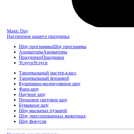
Magic Day
Настроение вашего праздника
Шоу программы
Шоу программы
Аниматоры
Аниматоры
Праздники
Праздники
Услуги
Услуги
Танцевальный мастер-класс
Танцевальный флешмоб
Кулинарно-молекулярное шоу
Фаер-шоу
Научное шоу
Неоновое световое шоу
Бумажное шоу
Шоу мыльных пузырей
Шоу дрессированных животных
Шоу фокусов